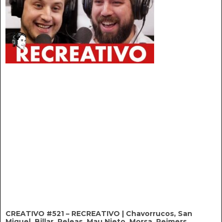
CREATIVO #521 – RECREATIVO | Chavorrucos, San
Miguel, Billar, Peleas, Mau Nieto, Morsa, Reimers