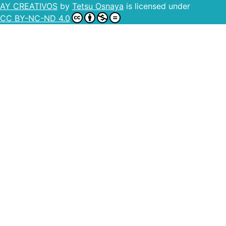
AY CREATIVOS
by
Tetsu Osnaya
is licensed under
CC BY-NC-ND 4.0