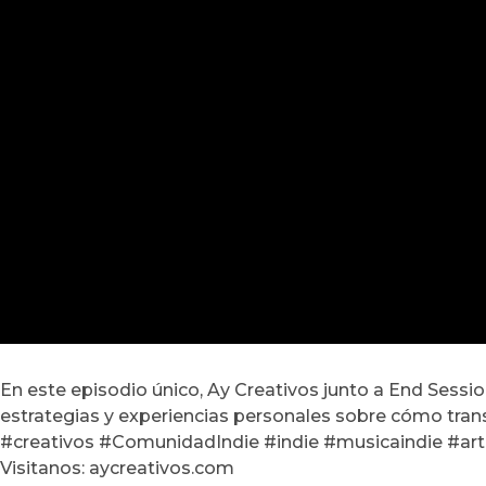
En este episodio único, Ay Creativos junto a End Sessi
estrategias y experiencias personales sobre cómo tra
#creativos #ComunidadIndie #indie #musicaindie #arti
Visitanos: aycreativos.com