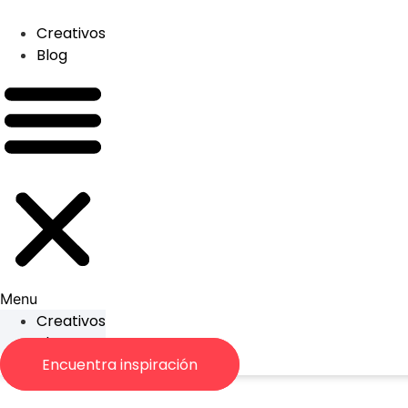
Skip
to
Creativos
content
Blog
Menu
Creativos
Blog
Encuentra inspiración