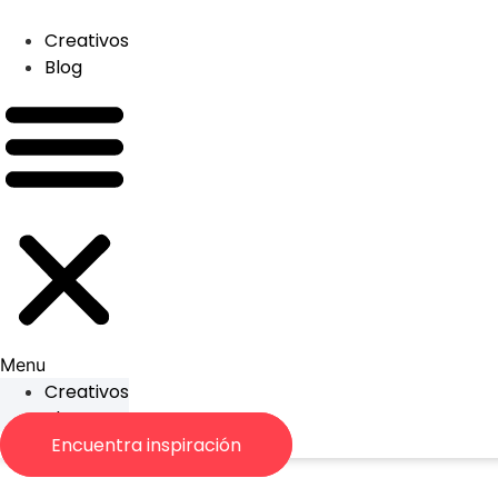
Skip
to
Creativos
content
Blog
Menu
Creativos
Blog
Encuentra inspiración