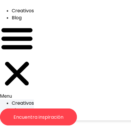
Skip
to
Creativos
content
Blog
Menu
Creativos
Blog
Encuentra inspiración