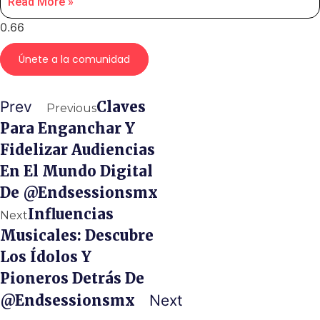
Read More »
Únete a la comunidad
Prev
Claves
Previous
Para Enganchar Y
Fidelizar Audiencias
En El Mundo Digital
De @endsessionsmx
Influencias
Next
Musicales: Descubre
Los Ídolos Y
Pioneros Detrás De
@endsessionsmx
Next